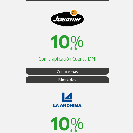
10
%
de ahorro
Con la aplicación Cuenta DNI
Conocé más
Miércoles
10
%
de ahorro