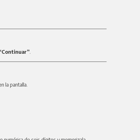
“Continuar”
.
n la pantalla.
ave numérica de seis dígitos y memorizala.