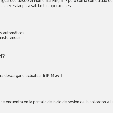
r igual que desde el Home Banking BIP pero con la comodidad de 
s a necesitar para validar tus operaciones.
os automáticos.
ansferencias.
ad?
ara descargar o actualizar
BIP Móvil
.
se encuentra en la pantalla de inicio de sesión de la aplicación y 