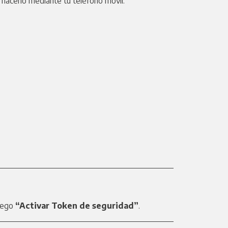
hacerlo mediante tu teléfono móvil.
luego
“Activar Token de seguridad”
.