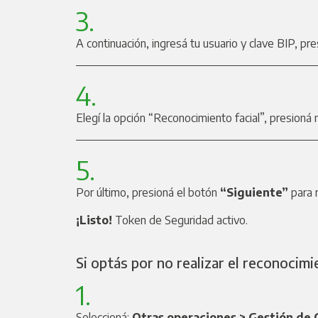
3.
A continuación, ingresá tu usuario y clave BIP, pr
4.
Elegí la opción “Reconocimiento facial”, presion
5.
Por último, presioná el botón
“Siguiente”
para r
¡Listo!
Token de Seguridad activo.
Si optás por no realizar el reconocimi
1.
Seleccioná:
Otras operaciones > Gestión de 