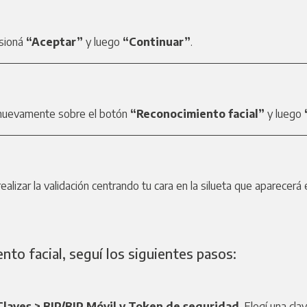
esioná
“Aceptar”
y luego
“Continuar”
.
á nuevamente sobre el botón
“Reconocimiento facial”
y luego
ealizar la validación centrando tu cara en la silueta que aparecerá e
ento facial, seguí los siguientes pasos:
Claves > BIP/BIP Móvil y Token de seguridad
. Elegí una cl