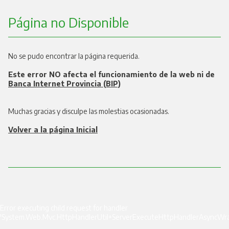
Página no Disponible
No se pudo encontrar la página requerida.
Este error NO afecta el funcionamiento de la web ni de
Banca Internet Provincia (BIP)
Muchas gracias y disculpe las molestias ocasionadas.
Volver a la página Inicial
Error executing child request for handler
'System.Web.Mvc.HttpHandlerUtil+ServerExecuteHttpHandlerAsyncWra